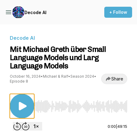
+ Follow
Decode AI
Decode AI
Mit Michael Greth über Small
Language Models und Larg
Language Models
October 16, 2024
•
Michael & Ralf
•
Season 2024
•
Share
Episode 8
Use Left/Right to seek, Home/End to jump to st
0:00
|
49:15